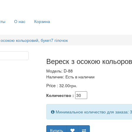
кты
О нас
Корзина
 осокою кольоровий, букет7 гілочок
Вереск з осокою кольорови
Модель:
D-88
Наличие:
Есть в наличии
Price :
32.00грн.
Количество :
Минимальное количество для заказа: 
Купить