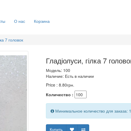
кты
О нас
Корзина
лка 7 головок
Гладіолуси, гілка 7 голово
Модель:
100
Наличие:
Есть в наличии
Price :
8.80грн.
Количество :
Минимальное количество для заказа: 
Купить